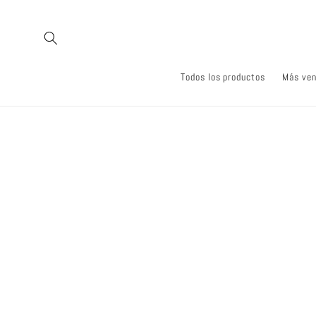
Ir
directamente
al contenido
Todos los productos
Más ven